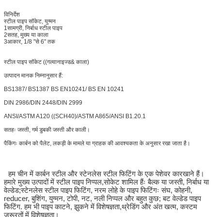
विनिर्देश
स्टील पाइप सॉकेट, युग्मन
1सामग्री, निर्बाध स्टील पाइप
2सतह, मुख्य या काला
3आकार, 1/8 "से 6" तक
स्टील पाइप सॉकेट ((गल्वानाइज्ड& काला)
उत्पादन मानक निम्नानुसार हैं:
BS1387/ BS1387 BS EN10241/ BS EN 10241
DIN 2986/DIN 2448/DIN 2999
ANSI/ASTM A120 ((SCH40)/ASTM A865/ANSI B1.20.1
सतहः जस्ती, गर्म डुबकी जस्ती और काली।
पैकिंगः कार्बन को पैलेट, लकड़ी के मामले या ग्राहक की आवश्यकता के अनुसार रखा जाता है।
हम चीन में कार्बन स्टील और स्टेनलेस स्टील फिटिंग के एक पेशेवर कारखाने हैं।
हमारे मुख्य उत्पादों में स्टील पाइप निप्पल,सोकेट शामिल हैंः बैल्क या जस्ती, निर्बाध या
वेल्डेड;स्टेनलेस स्टील पाइप फिटिंग, नरम लोहे के पाइप फिटिंगः संघ, कोहनी,
reducer, बुशिंग, युग्मन, टोपी, नट, नली निप्पल और बहुत कुछ; बट वेल्डेड पाइप
फिटिंग. हम भी पाइप काटने, झुकने में विशेषज्ञता,थ्रेडिंग और अंत खत्म, कस्टम
जरूरतों में विशेषज्ञता।