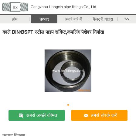
Cangzhou Hongxin pipe fittings Co., Ltd.
होम
उत्पाद
हमारे बारे में
फैक्टरी यात्रा
>>
काले DIN/BSPT स्टील पाइप सॉकेट,कपलिंग पेशेवर निर्माता
सबसे अच्छी कीमत
हमसे संपर्क करें
उत्पाद विवरण