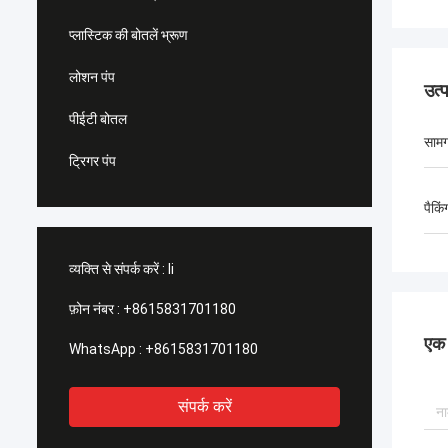
प्लास्टिक की बोतलें भ्रूण
लोशन पंप
उत्
पीईटी बोतल
सामग
ट्रिगर पंप
पैकिं
व्यक्ति से संपर्क करें :
li
फ़ोन नंबर :
+8615831701180
एक स
WhatsApp :
+8615831701180
संपर्क करें